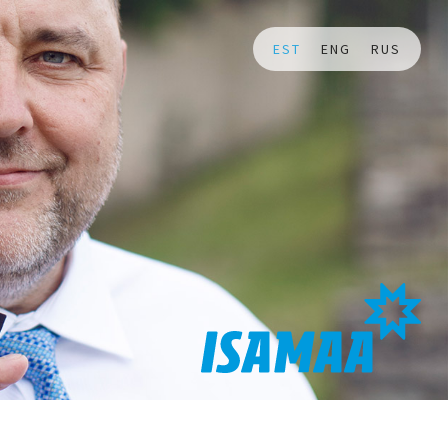
EST
ENG
RUS