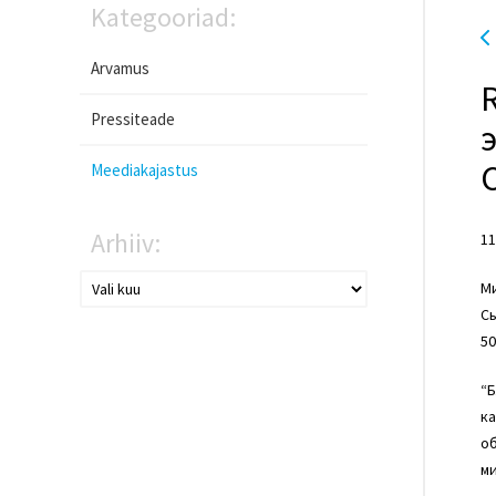
Kategooriad:
Arvamus
Pressiteade
Meediakajastus
Arhiiv:
11
М
Сы
50
“Б
ка
об
ми