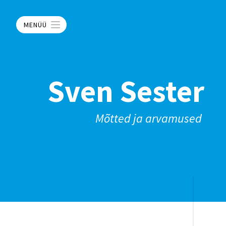
MENÜÜ
Sven Sester
Mõtted ja arvamused