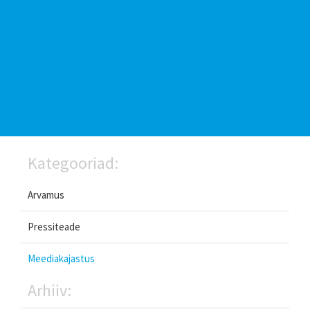
Kategooriad:
Arvamus
Pressiteade
Meediakajastus
Arhiiv: