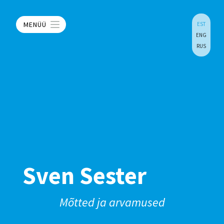
MENÜÜ
EST
ENG
RUS
Sven Sester
Mõtted ja arvamused