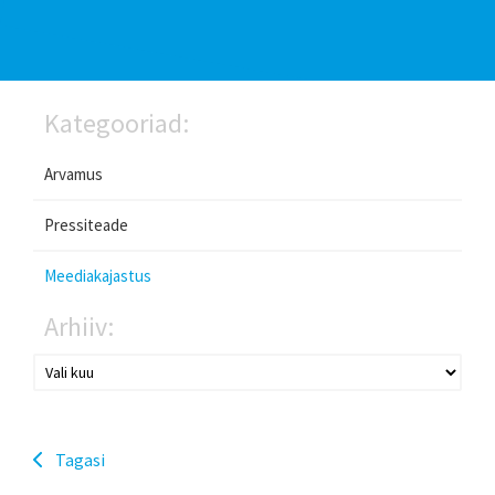
Kategooriad:
Arvamus
Pressiteade
Meediakajastus
Arhiiv:
Tagasi