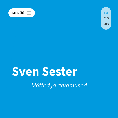
MENÜÜ
EST
ENG
RUS
Sven Sester
Mõtted ja arvamused