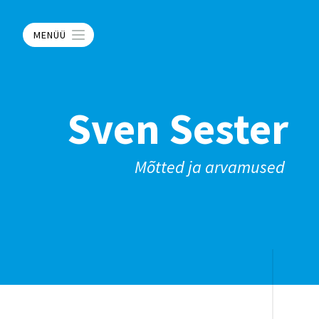
MENÜÜ
Sven Sester
Mõtted ja arvamused