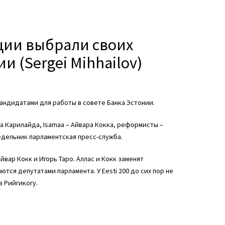
кции выбрали своих
и (Sergei Mihhailov)
андидатами для работы в совете Банка Эстонии.
а Карилайда, Isamaa –
Айвара Кокка
,
реформисты
–
едельник парламентская пресс-служба.
Айвар Кокк
и Игорь Таро. Аллас и Кокк заменят
яются депутатами парламента. У
Eesti 200
до сих пор не
в Рийгикогу.