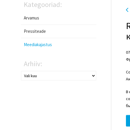
Kategooriad:
Arvamus
Pressiteade
Meediakajastus
07
Фр
Arhiiv:
С
А
В 
с
бы