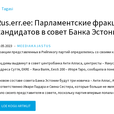
Tagasi
Rus.err.ee: Парламентские фра
кандидатов в совет Банка Эстони
.05.2023
MEEDIAKAJASTUS
акции представленных в Рийгикогу партий определились со своими к
оцдемы
выдвинут в совет центробанка Анти Алласа,
центристы
– Яанус
ндреса Суття,
EKRE
– Яака Валге,
Eesti 200
– Игоря Таро, сообщила в пон
новом составе совета Банка Эстонии будут три новичка – Анти Аллас,
оответственно Ивари Падара и
Свена Сестера
, которые больше не явл
ло своего представителя в совете, поскольку партия впервые попала 
LOE KOGU ARTIKLIT