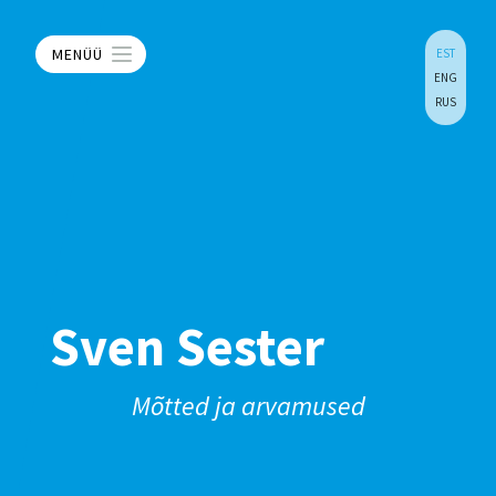
MENÜÜ
EST
ENG
RUS
Sven Sester
Mõtted ja arvamused