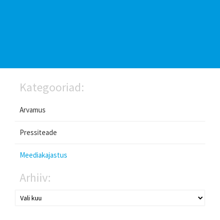
Kategooriad:
Arvamus
Pressiteade
Meediakajastus
Arhiiv: