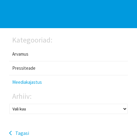
Kategooriad:
Arvamus
Pressiteade
Meediakajastus
Arhiiv:
Tagasi