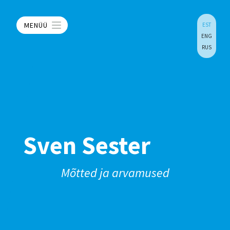
MENÜÜ
EST
ENG
RUS
Sven Sester
Mõtted ja arvamused