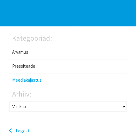
Kategooriad:
Arvamus
Pressiteade
Meediakajastus
Arhiiv:
Tagasi