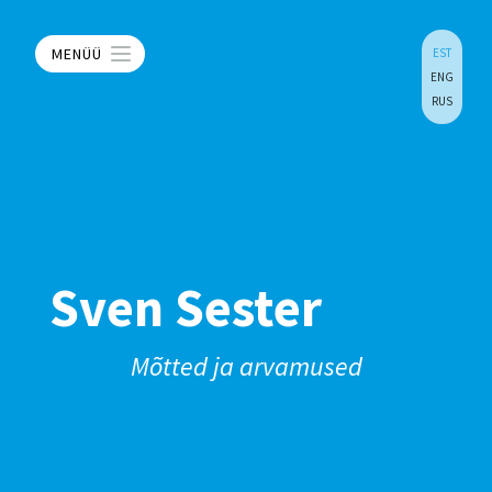
MENÜÜ
EST
ENG
RUS
Sven Sester
Mõtted ja arvamused