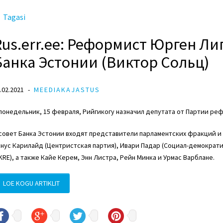
Tagasi
Rus.err.ee: Реформист Юрген Ли
Банка Эстонии (Виктор Сольц)
.02.2021
MEEDIAKAJASTUS
понедельник, 15 февраля, Рийгикогу назначил депутата от Партии ре
совет Банка Эстонии входят представители парламентских фракций и
нус Карилайд (Центристская партия), Ивари Падар (Социал-демократич
KRE), а также Кайе Керем, Энн Листра, Рейн Минка и Урмас Варблане.
LOE KOGU ARTIKLIT