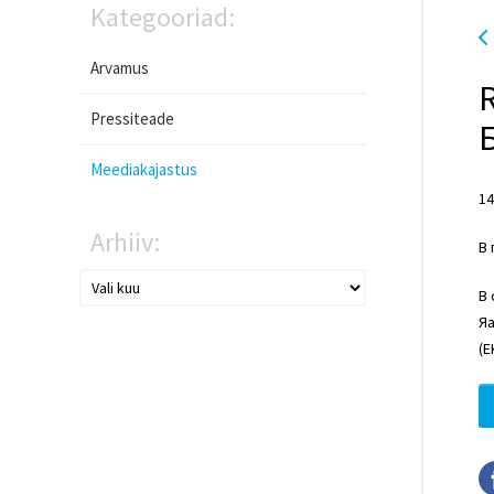
Kategooriad:
Arvamus
Pressiteade
Meediakajastus
14
Arhiiv:
В 
В 
Яа
(E