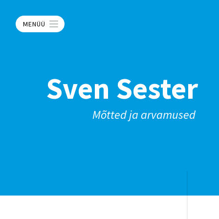
MENÜÜ
Sven Sester
Mõtted ja arvamused