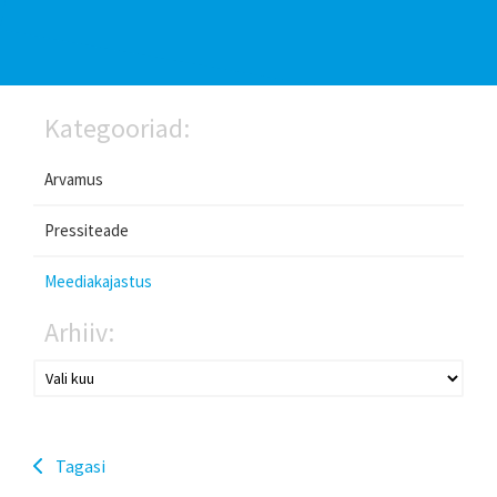
Kategooriad:
Arvamus
Pressiteade
Meediakajastus
Arhiiv:
Tagasi