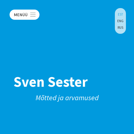
MENÜÜ
EST
ENG
RUS
Sven Sester
Mõtted ja arvamused