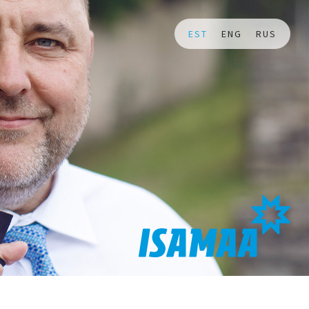
EST
ENG
RUS