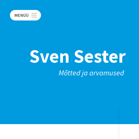
MENÜÜ
Sven Sester
Mõtted ja arvamused