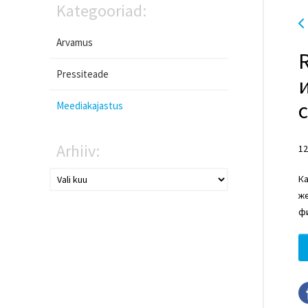
Kategooriad:
Arvamus
Pressiteade
Meediakajastus
Arhiiv:
12
Ка
же
фи