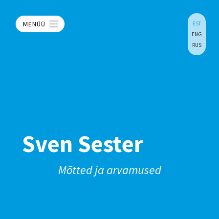
MENÜÜ
EST
ENG
RUS
Sven Sester
Mõtted ja arvamused