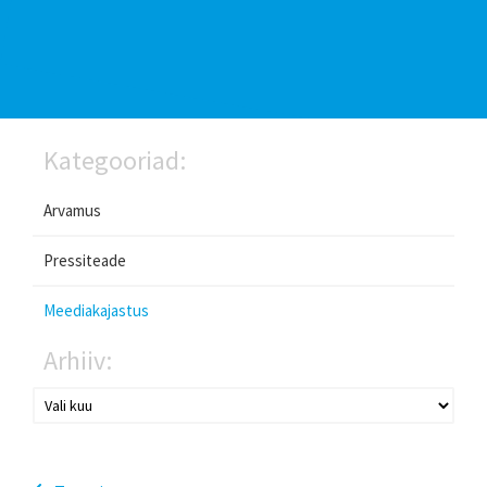
Kategooriad:
Arvamus
Pressiteade
Meediakajastus
Arhiiv: