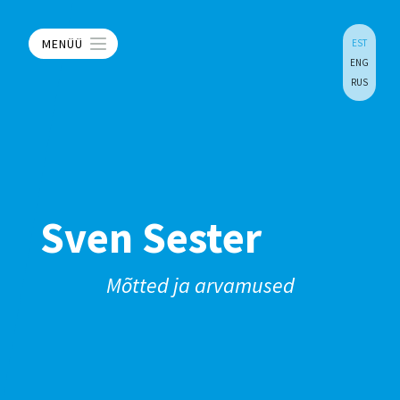
MENÜÜ
EST
ENG
RUS
Sven Sester
Mõtted ja arvamused