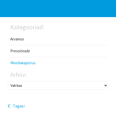
Kategooriad:
Arvamus
Pressiteade
Meediakajastus
Arhiiv:
Tagasi