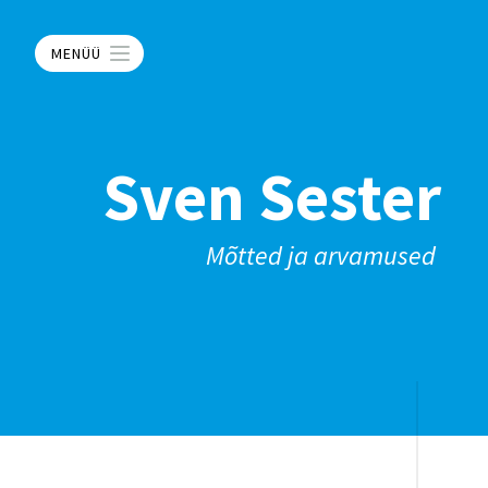
MENÜÜ
Sven Sester
Mõtted ja arvamused