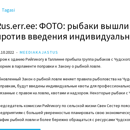
Tagasi
Rus.err.ee: ФОТО: рыбаки вышли
против введения индивидуальных
.10.2022
MEEDIAKAJASTUS
ром к зданию Рийгикогу в Таллинне прибыла группа рыбаков с Чудског
орник в парламенте поправки к Закону о рыбной ловле.
новленный Закон о рыбной ловле меняет правила рыболовства на Чудс
оправкам, будут введены индивидуальные квоты для профессионально
язанные с правом на ловлю, квотами и надзором. Некоторые рыбаки с 
редседатель комиссии Рийгикогу по сельской жизни
Свен Сестер
пояс
едприятиям с большей уверенностью планировать свою экономическую
афик рыбной ловли и более бережно обращаться с ресурсами Чудског