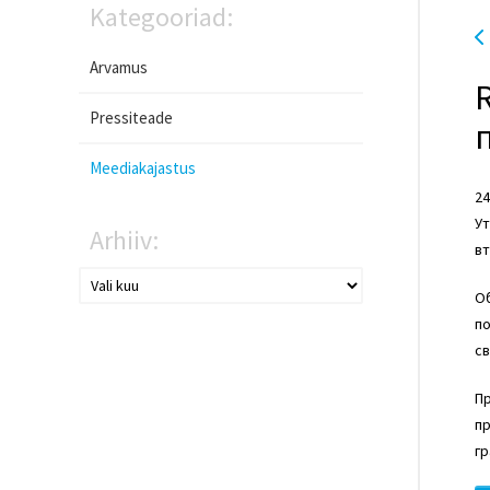
Kategooriad:
Arvamus
Pressiteade
Meediakajastus
24
Ут
Arhiiv:
вт
Об
п
св
П
пр
гр