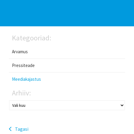
Kategooriad:
Arvamus
Pressiteade
Meediakajastus
Arhiiv:
Tagasi