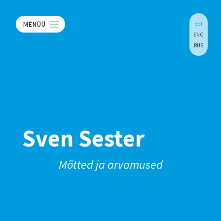
MENÜÜ
EST
ENG
RUS
Sven Sester
Mõtted ja arvamused