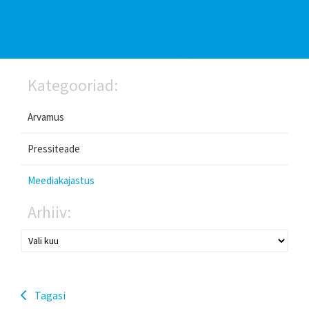
Kategooriad:
Arvamus
Pressiteade
Meediakajastus
Arhiiv:
Tagasi