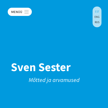
MENÜÜ
EST
ENG
RUS
Sven Sester
Mõtted ja arvamused