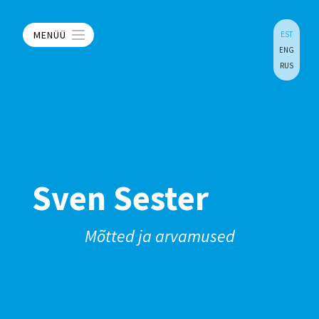
MENÜÜ
EST
ENG
RUS
Sven Sester
Mõtted ja arvamused