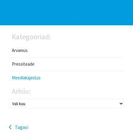
Kategooriad:
Arvamus
Pressiteade
Meediakajastus
Arhiiv:
Tagasi