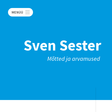
MENÜÜ
Sven Sester
Mõtted ja arvamused