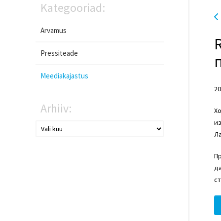
Kategooriad:
Arvamus
Pressiteade
Meediakajastus
20
Arhiiv:
Хо
из
Ла
Пр
да
ст