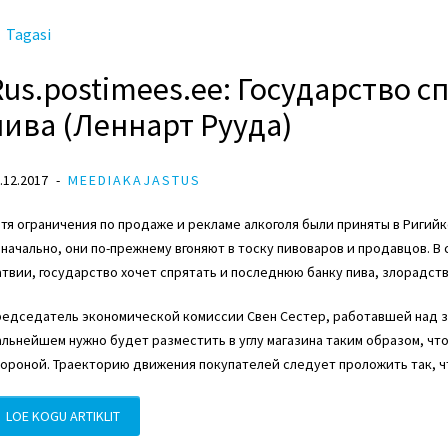
Tagasi
Rus.postimees.ee: Государство 
пива (Леннарт Рууда)
.12.2017
MEEDIAKAJASTUS
тя ограничения по продаже и рекламе алкоголя были приняты в Ригийк
начально, они по-прежнему вгоняют в тоску пивоваров и продавцов. В 
твии, государство хочет спрятать и последнюю банку пива, злорадств
едседатель экономической комиссии Свен Сестер, работавшей над за
льнейшем нужно будет разместить в углу магазина таким образом, чт
ороной. Траекторию движения покупателей следует проложить так, чт
LOE KOGU ARTIKLIT