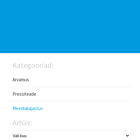
Kategooriad:
Arvamus
Pressiteade
Meediakajastus
Arhiiv: