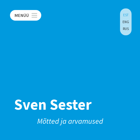
MENÜÜ
EST
ENG
RUS
Sven Sester
Mõtted ja arvamused