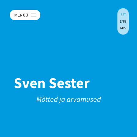
MENÜÜ
EST
ENG
RUS
Sven Sester
Mõtted ja arvamused