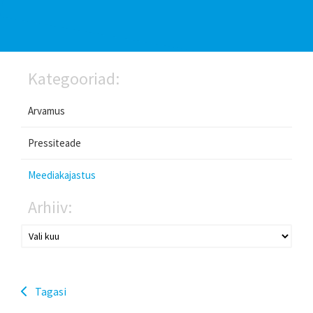
Kategooriad:
Arvamus
Pressiteade
Meediakajastus
Arhiiv:
Tagasi