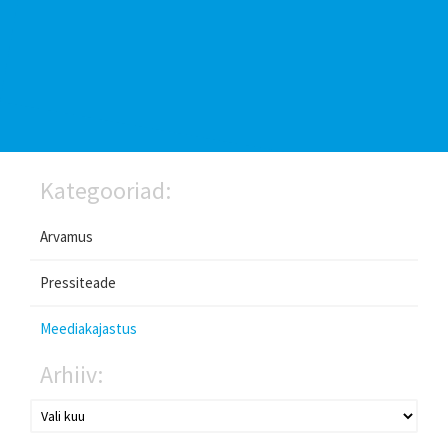
Kategooriad:
Arvamus
Pressiteade
Meediakajastus
Arhiiv: