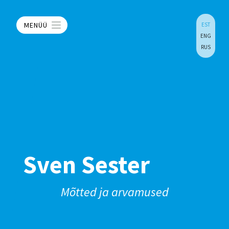
MENÜÜ
EST
ENG
RUS
Sven Sester
Mõtted ja arvamused