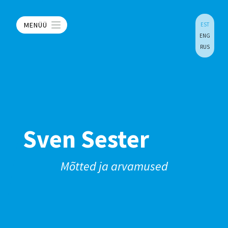
MENÜÜ
EST
ENG
RUS
Sven Sester
Mõtted ja arvamused