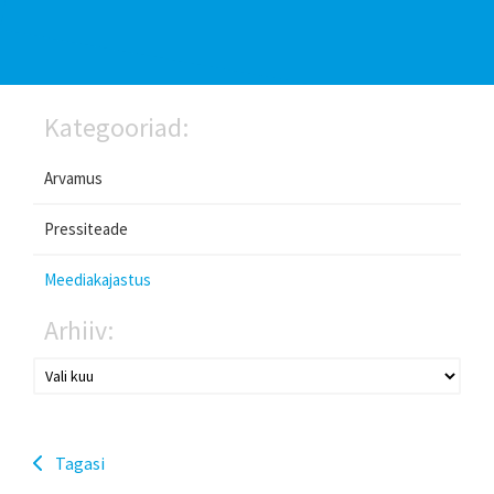
Kategooriad:
Arvamus
Pressiteade
Meediakajastus
Arhiiv:
Tagasi