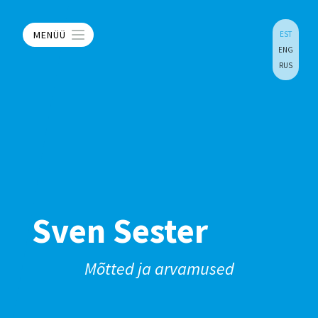
MENÜÜ
EST
ENG
RUS
Sven Sester
Mõtted ja arvamused