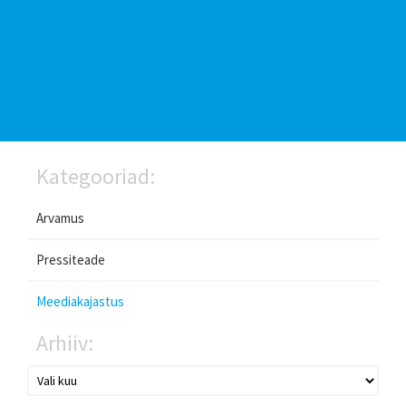
Kategooriad:
Arvamus
Pressiteade
Meediakajastus
Arhiiv: