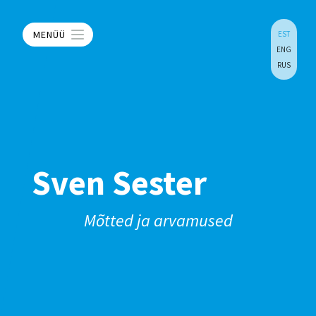
MENÜÜ
EST
ENG
RUS
Sven Sester
Mõtted ja arvamused