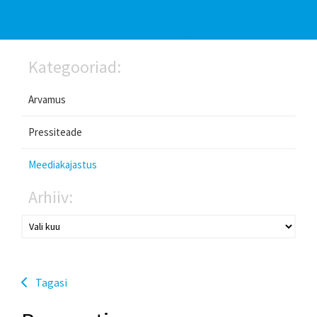
Kategooriad:
Arvamus
Pressiteade
Meediakajastus
Arhiiv:
Tagasi