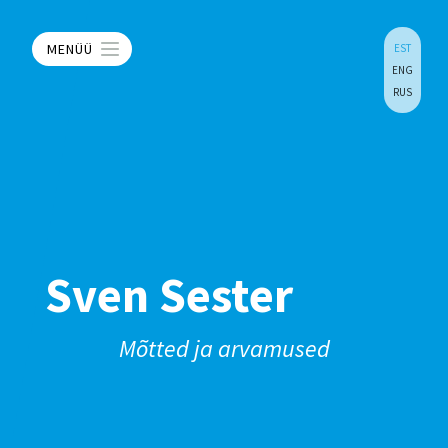
MENÜÜ
EST
ENG
RUS
Sven Sester
Mõtted ja arvamused