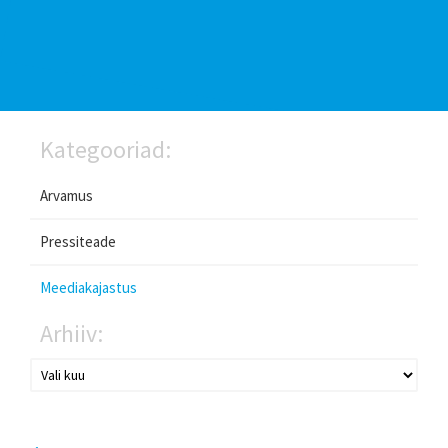
Kategooriad:
Arvamus
Pressiteade
Meediakajastus
Arhiiv: