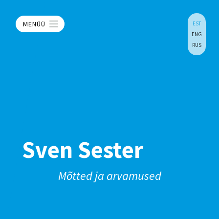
MENÜÜ
EST
ENG
RUS
Sven Sester
Mõtted ja arvamused