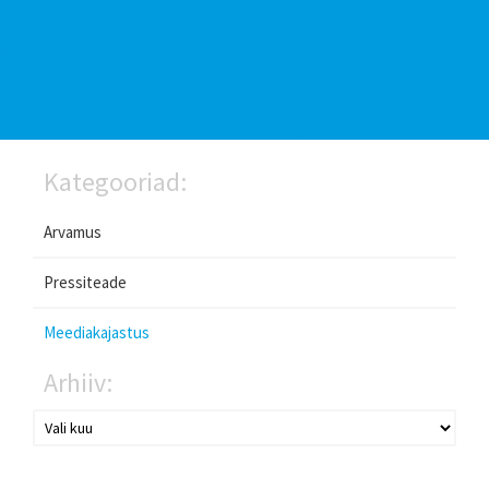
Kategooriad:
Arvamus
Pressiteade
Meediakajastus
Arhiiv: