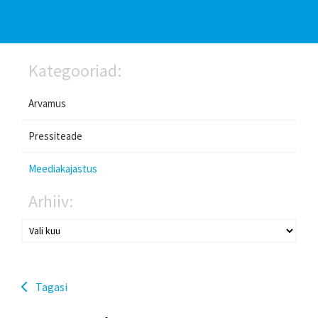
Kategooriad:
Arvamus
Pressiteade
Meediakajastus
Arhiiv:
Tagasi