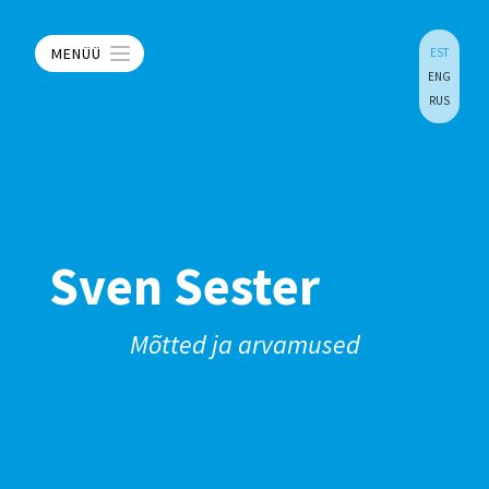
MENÜÜ
EST
ENG
RUS
Sven Sester
Mõtted ja arvamused