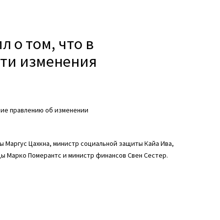
л о том, что в
ти изменения
ние правлению об изменении
ны Маргус Цахкна, министр социальной защиты Кайа Ива,
ы Марко Померантс и министр финансов Свен Сестер.