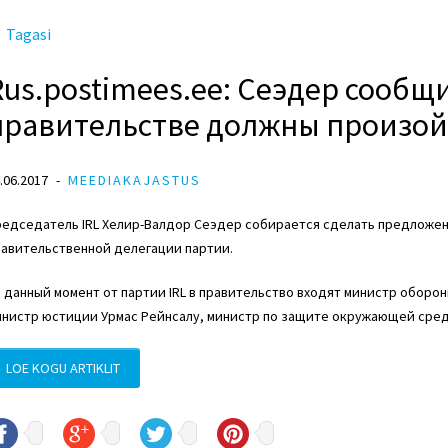
Tagasi
Rus.postimees.ee: Сеэдер сообщи
правительстве должны произой
.06.2017
MEEDIAKAJASTUS
редседатель IRL Хелир-Валдор Сеэдер собирается сделать предложе
равительственной делегации партии.
 данный момент от партии IRL в правительство входят министр оборо
инистр юстиции Урмас Рейнсалу, министр по защите окружающей сред
LOE KOGU ARTIKLIT