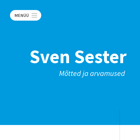
MENÜÜ
Sven Sester
Mõtted ja arvamused