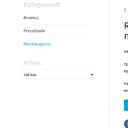
Kategooriad:
Arvamus
Pressiteade
Meediakajastus
04
Arhiiv:
П
п
На
м