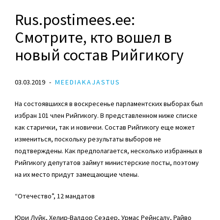
Rus.postimees.ee:
Смотрите, кто вошел в
новый состав Рийгикогу
03.03.2019
MEEDIAKAJASTUS
На состоявшихся в воскресенье парламентских выборах был
избран 101 член Рийгикогу. В представленном ниже списке
как старички, так и новички. Состав Рийгикогу еще может
измениться, поскольку результаты выборов не
подтверждены. Как предполагается, несколько избранных в
Рийгикогу депутатов займут министерские посты, поэтому
на их место придут замещающие члены.
“Отечество”, 12 мандатов
Юри Луйк, Хелир-Валдор Сеэдер, Урмас Рейнсалу, Райво