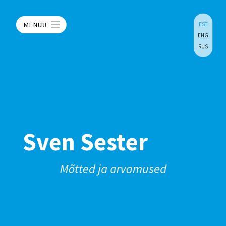
MENÜÜ
EST
ENG
RUS
Sven Sester
Mõtted ja arvamused