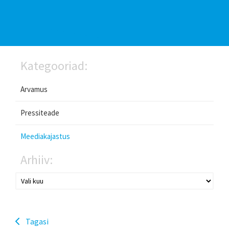
Kategooriad:
Arvamus
Pressiteade
Meediakajastus
Arhiiv:
Tagasi