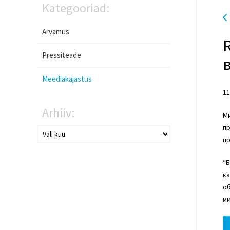
Kategooriad:
Arvamus
Pressiteade
Meediakajastus
11
Arhiiv:
Ми
пр
пр
“Б
ка
об
ми