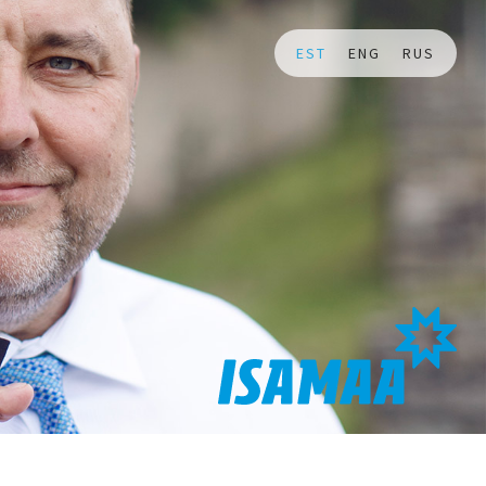
EST
ENG
RUS