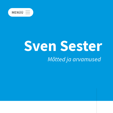
MENÜÜ
Sven Sester
Mõtted ja arvamused