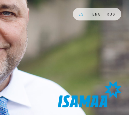
EST
ENG
RUS