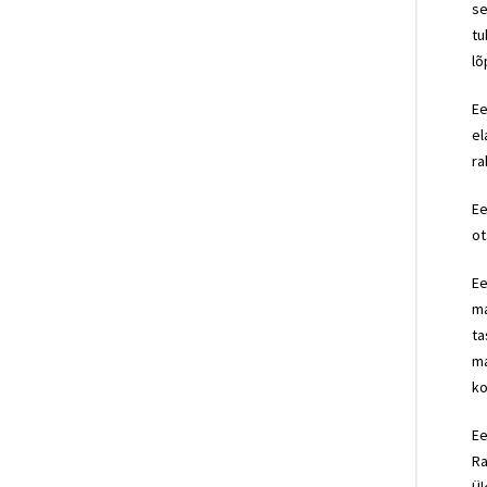
se
tu
lõ
Ee
el
ra
Ee
ot
Ee
ma
ta
ma
ko
Ee
Ra