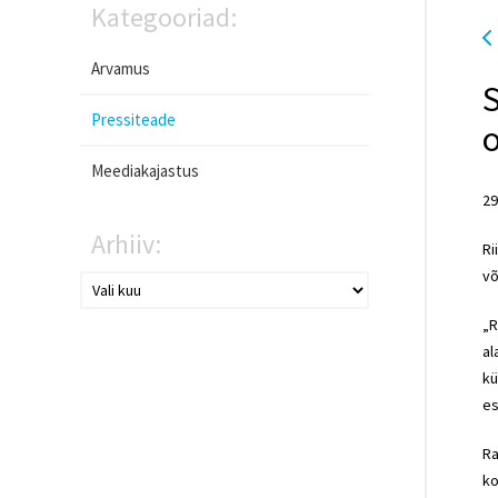
Kategooriad:
Arvamus
S
Pressiteade
Meediakajastus
29
Arhiiv:
Ri
võ
„R
al
kü
es
Ra
ko