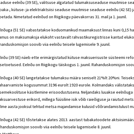
aduse eelnõu (39 SE), valitsuse algatatud tulumaksuseaduse muutmise seadu
baka-, kütuse- ja elektriaktsiisi seaduse muutmise seaduse eelnõu (42 SE)
petada. Nimetatud eelnõud on Riigikogu päevakorras 31. mail ja 1. juunil.
lnõuga (51 SE) vabastatakse koduomanikud maamaksust linnas kuni 0,15 ha ja 
amus on maksumaksja elukoht vastavalt rahvastikuregistrisse kantud elukoh
handuskomisjon soovib viia eelnõu teisele lugemisele 9. juunil.
lnõu (39 SE) näeb ette erimärgistatud kütuse maksuerisuste süsteemi re
setoetused. Eelnõu on Riigikogu täiskogus 1. juunil. Rahanduskomisjon soovib
lnõuga (40 SE) langetatakse tulumaksu määra seniselt 21%lt 20%ni. Teiseks p
haarvamiste kogusummat 3196 eurolt 1920 eurole. Kolmandaks välistataks
semekoolituse käsitlemine erisoodustusena. Neljandaks luuakse eelnõuga 
ksuarvestuse erikord, millega füüsiline isik võib raieõiguse ja raiutud me
lme aasta jooksul tehtud metsa majandamise kulusid võõrandamistulust mah
lnõuga (42 SE) tõstetakse alates 2013. aastast tubakatoodete aktsiisimäära
handuskomisjon soovib viia eelnõu teisele lugemisele 8. juunil.