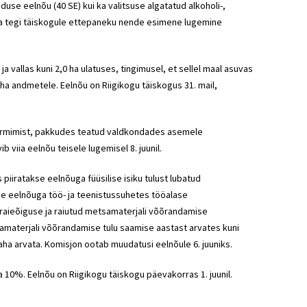
se eelnõu (40 SE) kui ka valitsuse algatatud alkoholi-,
 ja tegi täiskogule ettepaneku nende esimene lugemine
vallas kuni 2,0 ha ulatuses, tingimusel, et sellel maal asuvas
a andmetele. Eelnõu on Riigikogu täiskogus 31. mail,
formimist, pakkudes teatud valdkondades asemele
 viia eelnõu teisele lugemisel 8. juunil.
iiratakse eelnõuga füüsilise isiku tulust lubatud
e eelnõuga töö- ja teenistussuhetes tööalase
raieõiguse ja raiutud metsamaterjali võõrandamise
tsamaterjali võõrandamise tulu saamise aastast arvates kuni
a arvata. Komisjon ootab muudatusi eelnõule 6. juuniks.
 10%. Eelnõu on Riigikogu täiskogu päevakorras 1. juunil.