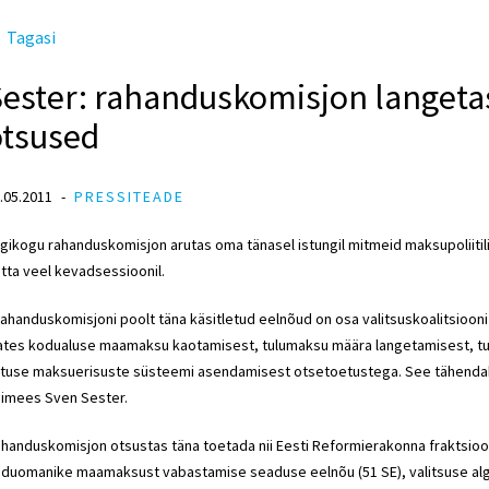
Tagasi
ester: rahanduskomisjon langetas
otsused
.05.2011
PRESSITEADE
igikogu rahanduskomisjon arutas oma tänasel istungil mitmeid maksupoliitil
tta veel kevadsessioonil.
ahanduskomisjoni poolt täna käsitletud eelnõud on osa valitsuskoalitsiooni 
ates kodualuse maamaksu kaotamisest, tulumaksu määra langetamisest, tu
tuse maksuerisuste süsteemi asendamisest otsetoetustega. See tähendab 
imees Sven Sester.
handuskomisjon otsustas täna toetada nii Eesti Reformierakonna fraktsiooni
duomanike maamaksust vabastamise seaduse eelnõu (51 SE), valitsuse al