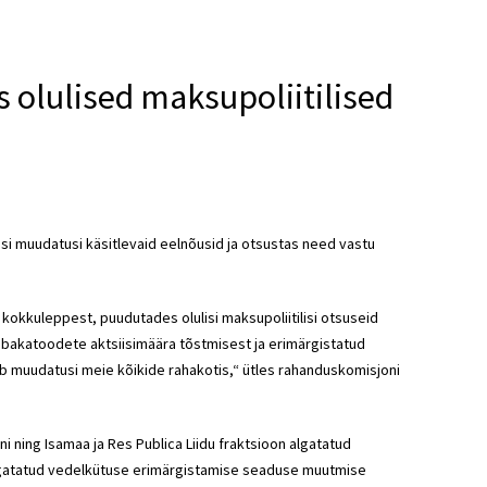
 olulised maksupoliitilised
isi muudatusi käsitlevaid eelnõusid ja otsustas need vastu
kokkuleppest, puudutades olulisi maksupoliitilisi otsuseid
bakatoodete aktsiisimäära tõstmisest ja erimärgistatud
muudatusi meie kõikide rahakotis,“ ütles rahanduskomisjoni
 ning Isamaa ja Res Publica Liidu fraktsioon algatatud
gatatud vedelkütuse erimärgistamise seaduse muutmise