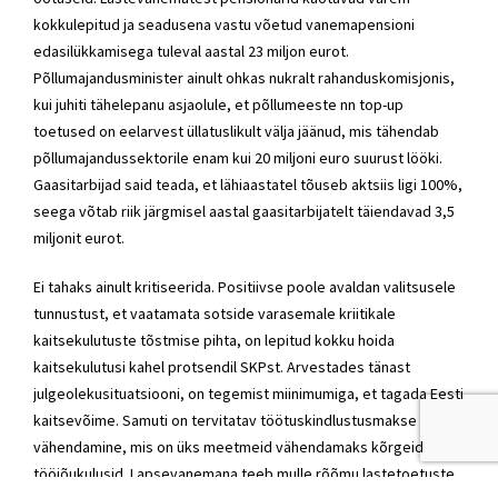
kokkulepitud ja seadusena vastu võetud vanemapensioni
edasilükkamisega tuleval aastal 23 miljon eurot.
Põllumajandusminister ainult ohkas nukralt rahanduskomisjonis,
kui juhiti tähelepanu asjaolule, et põllumeeste nn top-up
toetused on eelarvest üllatuslikult välja jäänud, mis tähendab
põllumajandussektorile enam kui 20 miljoni euro suurust lööki.
Gaasitarbijad said teada, et lähiaastatel tõuseb aktsiis ligi 100%,
seega võtab riik järgmisel aastal gaasitarbijatelt täiendavad 3,5
miljonit eurot.
Ei tahaks ainult kritiseerida. Positiivse poole avaldan valitsusele
tunnustust, et vaatamata sotside varasemale kriitikale
kaitsekulutuste tõstmise pihta, on lepitud kokku hoida
kaitsekulutusi kahel protsendil SKPst. Arvestades tänast
julgeolekusituatsiooni, on tegemist miinimumiga, et tagada Eesti
kaitsevõime. Samuti on tervitatav töötuskindlustusmakse
vähendamine, mis on üks meetmeid vähendamaks kõrgeid
tööjõukulusid. Lapsevanemana teeb mulle rõõmu lastetoetuste