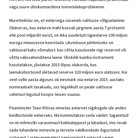
väga suure ühiskonnarühma toimetulekuprobleeme.
Murettekitav on, et eelarvega süveneb valitsuse võlguelamine.
Olukorras, kus eelarve maht kasvab järgmine aasta 7 protsenti
ehk pool miljardit eurot, on ikka suudetud riigieelarve 100 miljoni
euroga miinusesse keevitada. Likviidsuse juhtimiseks on
valitsusel kaks võimalust: kas võtta kasutusele riigi reservid või
võtta välisvahenditena laene. Ükskõik kumba instrumenti
kasutatakse, jõutakse 2015 lõpus olukorda, kus
laenukohustused ületavad reserve 320 miljoni euro ulatuses. Kui
veel selle aasta alguses oli eesmärk viia eelarve 2015. aastaks
nominaalselt tasakaalu, siis tegelikult on peale valitsuse
vahetust liigutud hoopis teises suunas.
Peaminister Taavi Rõivas nimetas eelarvet riigikogule üle andes
kindlustunde eelarveks. Ma kummutaksin seda väidet: taganetud
on nii mõnestki varasemast kokkuleppest ja lubadust, mis riivab
sada tuhandete inimeste ja tervete valdkondade õigustatud
ootuseid. Lastevanematest pensionärid kaotavad varem