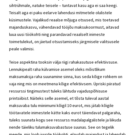
sihtrühmale, natuke teisele – tuntavat kasu aga ei saa keegi.
Teisalt aga ei paku eelarve lahendusi mitmetele olulistele
küsimustele. Vajalikud reaalse mõjuga otsused, mis toetavad
majanduskasvu, vähendavad tööjõu maksukoormust, aitavad
luua uusi töökohti ning parandavad reaalselt inimeste
toimetulekut, on jäetud otsustamiseks järgmisele valitsusele
peale valimisi.
Teise aspektina tooksin välja riigi rahakasutuse efektiivsuse.
Lennukipealt raha külvamise asemel oleks mõistlikum
maksumaksja raha suunamine sinna, kus seda kõige rohkem on
vaja ning mis on meetmena kõige efektiivsem. Üpriski piiratud
ressurssi tingimustest tuleks lähtuda vajaduspõhisuse
printsiibist. Näiteks selle asemel, et tõsta tuleval aastal
maksuvaba tulu miinimumi kõigil 10 eurot, mis jätab kõigile
töötavatele inimestele kätte kaks eurot täiendavat palgaraha,
tuleks suunata kogu see ressurss madalapalgalistele ja liikuda
nende täieliku tulumaksuvabastuse suunas. See on tegelik
meede, mis loob juurde töökohti, elavdab majandust ja lahendab