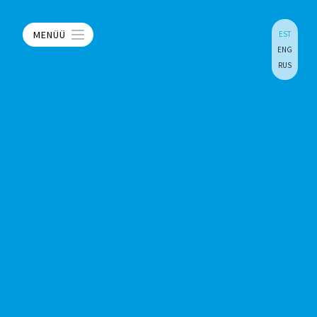
MENÜÜ
EST
ENG
RUS