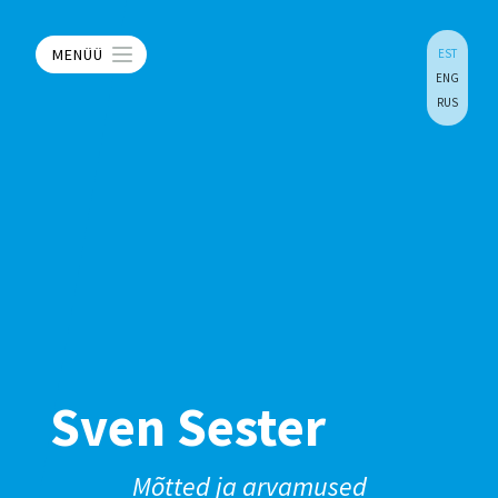
MENÜÜ
EST
ENG
RUS
Sven Sester
Mõtted ja arvamused