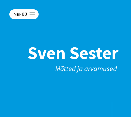
MENÜÜ
Sven Sester
Mõtted ja arvamused