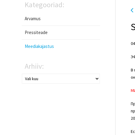
Kategooriad:
Arvamus
Pressiteade
04
Meediakajastus
Э
Arhiiv:
В 
ок
М
Пр
пр
20
Ес