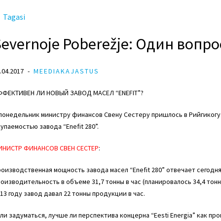
Tagasi
Severnoje Poberežje: Oдин вопро
.04.2017
MEEDIAKAJASTUS
ФФЕКТИВЕН ЛИ НОВЫЙ ЗАВОД МАСЕЛ “ENEFIT”?
понедельник министру финансов Свену Сестеру пришлось в Рийгикогу
упаемостью завода “Enefit 280”.
ИНИСТР ФИНАНСОВ СВЕН СЕСТЕР
:
оизводственная мощность завода масел “Enefit 280” отвечает сегодн
оизводительность в объеме 31,7 тонны в час (планировалось 34,4 тонн
13 году завод давал 22 тонны продукции в час.
ли задуматься, лучше ли перспектива концерна “Eesti Energia” как п