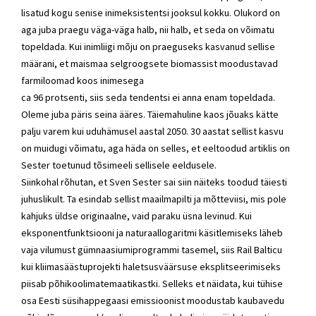
lisatud kogu senise inimeksistentsi jooksul kokku. Olukord on
aga juba praegu väga-väga halb, nii halb, et seda on võimatu
topeldada. Kui inimliigi mõju on praeguseks kasvanud sellise
määrani, et maismaa selgroogsete biomassist moodustavad
farmiloomad koos inimesega
ca 96 protsenti, siis seda tendentsi ei anna enam topeldada.
Oleme juba päris seina ääres. Täiemahuline kaos jõuaks kätte
palju varem kui uduhämusel aastal 2050. 30 aastat sellist kasvu
on muidugi võimatu, aga häda on selles, et eeltoodud artiklis on
Sester toetunud tõsimeeli sellisele eeldusele.
Siinkohal rõhutan, et
Sven Sester
sai siin näiteks toodud täiesti
juhuslikult. Ta esindab sellist maailmapilti ja mõtteviisi, mis pole
kahjuks üldse originaalne, vaid paraku üsna levinud. Kui
eksponentfunktsiooni ja naturaallogaritmi käsitlemiseks läheb
vaja vilumust gümnaasiumiprogrammi tasemel, siis Rail Balticu
kui kliimasäästuprojekti haletsusväärsuse eksplitseerimiseks
piisab põhikoolimatemaatikastki. Selleks et näidata, kui tühise
osa Eesti süsihappegaasi emissioonist moodustab kaubavedu