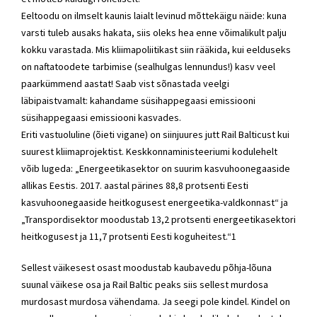
Eeltoodu on ilmselt kaunis laialt levinud mõttekäigu näide: kuna
varsti tuleb ausaks hakata, siis oleks hea enne võimalikult palju
kokku varastada. Mis kliimapoliitikast siin rääkida, kui eelduseks
on naftatoodete tarbimise (sealhulgas lennundus!) kasv veel
paarkümmend aastat! Saab vist sõnastada veelgi
läbipaistvamalt: kahandame süsihappegaasi emissiooni
süsihappegaasi emissiooni kasvades.
Eriti vastuoluline (õieti vigane) on siinjuures jutt Rail Balticust kui
suurest kliimaprojektist. Keskkonnaministeeriumi kodulehelt
võib lugeda: „Energeetikasektor on suurim kasvuhoonegaaside
allikas Eestis. 2017. aastal pärines 88,8 protsenti Eesti
kasvuhoonegaaside heitkogusest energeetika-valdkonnast“ ja
„Transpordisektor moodustab 13,2 protsenti energeetikasektori
heitkogusest ja 11,7 protsenti Eesti koguheitest.“1
Sellest väikesest osast moodustab kaubavedu põhja-lõuna
suunal väikese osa ja Rail Baltic peaks siis sellest murdosa
murdosast murdosa vähendama. Ja seegi pole kindel. Kindel on