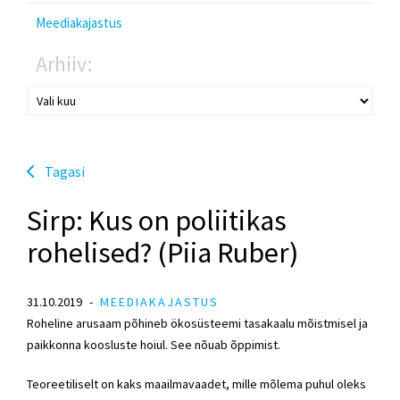
Meediakajastus
Arhiiv:
Tagasi
Sirp: Kus on poliitikas
rohelised? (Piia Ruber)
31.10.2019
MEEDIAKAJASTUS
Roheline arusaam põhineb ökosüsteemi tasakaalu mõistmisel ja
paikkonna koosluste hoiul. See nõuab õppimist.
Teoreetiliselt on kaks maailmavaadet, mille mõlema puhul oleks