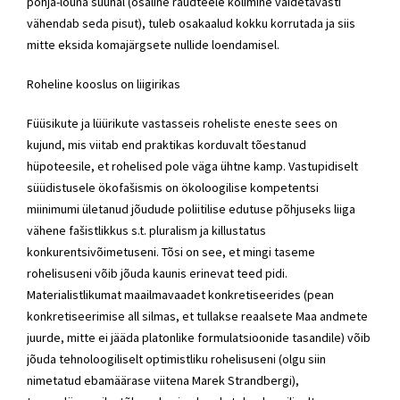
põhja-lõuna suunal (osaline raudteele kolimine väidetavasti
vähendab seda pisut), tuleb osakaalud kokku korrutada ja siis
mitte eksida komajärgsete nullide loendamisel.
Roheline kooslus on liigirikas
Füüsikute ja lüürikute vastasseis roheliste eneste sees on
kujund, mis viitab end praktikas korduvalt tõestanud
hüpoteesile, et rohelised pole väga ühtne kamp. Vastupidiselt
süüdistusele ökofašismis on ökoloogilise kompetentsi
miinimumi ületanud jõudude poliitilise edutuse põhjuseks liiga
vähene fašistlikkus s.t. pluralism ja killustatus
konkurentsivõimetuseni. Tõsi on see, et mingi taseme
rohelisuseni võib jõuda kaunis erinevat teed pidi.
Materialistlikumat maailmavaadet konkretiseerides (pean
konkretiseerimise all silmas, et tullakse reaalsete Maa andmete
juurde, mitte ei jääda platonlike formulatsioonide tasandile) võib
jõuda tehnoloogiliselt optimistliku rohelisuseni (olgu siin
nimetatud ebamäärase viitena Marek Strandbergi),