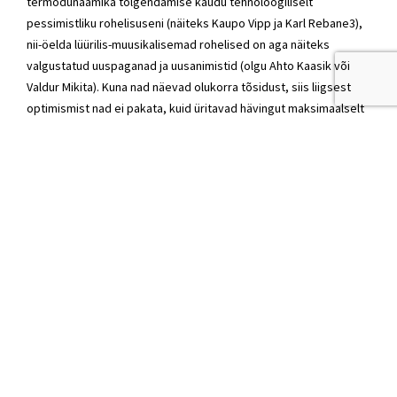
termodünaamika tõlgendamise kaudu tehnoloogiliselt
pessimistliku rohelisuseni (näiteks Kaupo Vipp ja Karl Rebane3),
nii-öelda lüürilis-muusikalisemad rohelised on aga näiteks
valgustatud uuspaganad ja uusanimistid (olgu Ahto Kaasik või
Valdur Mikita). Kuna nad näevad olukorra tõsidust, siis liigsest
optimismist nad ei pakata, kuid üritavad hävingut maksimaalselt
edasi lükata. Nende pilk on süvalokaalne, nad kaitsevad
kohalikkust ja kodupaika.
Siis on veel spirituaalsem, end maailmas kodusena tundev või
vähemasti kaotatud kodusust taastada püüdev liin (paneks siia
kuhugi Toomas Trapido). Kristlikku vastutustunnet planeedi ees
jutlustab esimene ökopaavst ehk paavst Franciscus.
Märkimisväärne punaroheline liikumine, mis näiteks põhjanaabril
on täiesti esinduslik, näib Eestis peaaegu täiesti puuduvat. Siis
on veel noorema ja linlikuma kontingendi seas üha populaarsem
humanismi edasiarendus, humanistlike printsiipide laiendamine
teistele liikidele, veganlus ja vastuseis spetsiesismile ehk
liigirassismile. Jne. Pilt on tõesti kirju ja juured väga harali.
Oma vaimusilmas unistan ehk sellisest poliitdebatist, kus