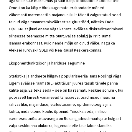
aga selle suur maksumus ja suur kahju looduslikele kooslustele.
Ometi on ka kõige ökokaugemate erakondade mõned
vähemasti matemaatilis-majanduslikult täiesti valgustatud pead
teinud väga tunnustamisväärset selgitustööd, näiteks Endel
Oja
EKREst
(kuni enese väga kahetsusväärse diskrediteerimiseni
siinsesse teemasse mitte puutuval asjaolul2) ja Priit Humal
Isamaa erakonnast. Kuid nende mõju on olnud väike, nagu ka
Aleksei Turovskil
SDEs
või Rea Rausil
Keskerakonnas
.
Eksponentfunktsioon ja hariduse aegumine
Statistika ja andmete hiilgava populariseerija Hans Roslingi väga
lugemisväärse raamatu „Faktitäius“ juures tasub tähele panna
kahte asja. Esiteks seda – see on ka raamatu keskne sõnum -, kui
pööraselt kiiresti vananevad tänapäeval teadmised maailma
rahvastiku, majanduse, elatustaseme, epidemioloogia jms
kohta, mida oleme koolis õppinud. Teiseks seda, millise
iseenesestmõistetavusega on Rosling jätnud muutujate hulgast
välja keskkonna olukorra, lugenud selle taustakonstandiks.