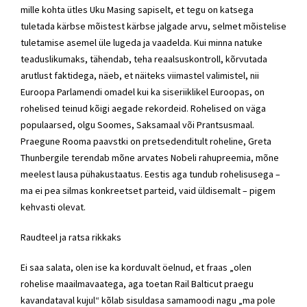
mille kohta ütles Uku Masing sapiselt, et tegu on katsega
tuletada kärbse mõistest kärbse jalgade arvu, selmet mõistelise
tuletamise asemel üle lugeda ja vaadelda. Kui minna natuke
teaduslikumaks, tähendab, teha reaalsuskontroll, kõrvutada
arutlust faktidega, näeb, et näiteks viimastel valimistel, nii
Euroopa Parlamendi omadel kui ka siseriiklikel Euroopas, on
rohelised teinud kõigi aegade rekordeid. Rohelised on väga
populaarsed, olgu Soomes, Saksamaal või Prantsusmaal.
Praegune Rooma paavstki on pretsedenditult roheline, Greta
Thunbergile terendab mõne arvates Nobeli rahupreemia, mõne
meelest lausa pühakustaatus. Eestis aga tundub rohelisusega –
ma ei pea silmas konkreetset parteid, vaid üldisemalt – pigem
kehvasti olevat.
Raudteel ja ratsa rikkaks
Ei saa salata, olen ise ka korduvalt öelnud, et fraas „olen
rohelise maailmavaatega, aga toetan Rail Balticut praegu
kavandataval kujul“ kõlab sisuldasa samamoodi nagu „ma pole