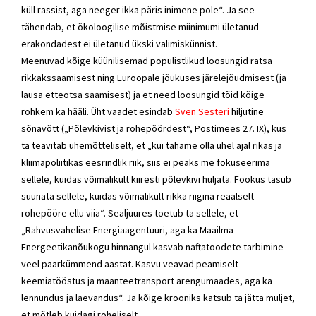
küll rassist, aga neeger ikka päris inimene pole“. Ja see
tähendab, et ökoloogilise mõistmise miinimumi ületanud
erakondadest ei ületanud ükski valimiskünnist.
Meenuvad kõige küünilisemad populistlikud loosungid ratsa
rikkakssaamisest ning Euroopale jõukuses järelejõudmisest (ja
lausa etteotsa saamisest) ja et need loosungid tõid kõige
rohkem ka hääli. Üht vaadet esindab
Sven Sesteri
hiljutine
sõnavõtt („Põlevkivist ja rohepöördest“, Postimees 27. IX), kus
ta teavitab ühemõtteliselt, et „kui tahame olla ühel ajal rikas ja
kliimapoliitikas eesrindlik riik, siis ei peaks me fokuseerima
sellele, kuidas võimalikult kiiresti põlevkivi hüljata. Fookus tasub
suunata sellele, kuidas võimalikult rikka riigina reaalselt
rohepööre ellu viia“. Sealjuures toetub ta sellele, et
„Rahvusvahelise Energiaagentuuri, aga ka Maailma
Energeetikanõukogu hinnangul kasvab naftatoodete tarbimine
veel paarkümmend aastat. Kasvu veavad peamiselt
keemiatööstus ja maanteetransport arengumaades, aga ka
lennundus ja laevandus“. Ja kõige krooniks katsub ta jätta muljet,
et mõtleb kuidagi roheliselt.