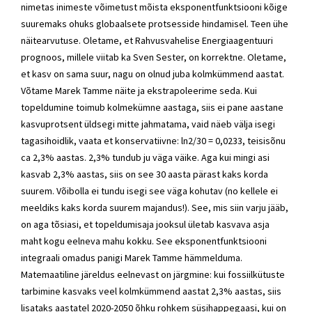
nimetas inimeste võimetust mõista eksponentfunktsiooni kõige
suuremaks ohuks globaalsete protsesside hindamisel. Teen ühe
näitearvutuse. Oletame, et Rahvusvahelise Energiaagentuuri
prognoos, millele viitab ka
Sven Sester
, on korrektne. Oletame,
et kasv on sama suur, nagu on olnud juba kolmkümmend aastat.
Võtame Marek Tamme näite ja ekstrapoleerime seda. Kui
topeldumine toimub kolmekümne aastaga, siis ei pane aastane
kasvuprotsent üldsegi mitte jahmatama, vaid näeb välja isegi
tagasihoidlik, vaata et konservatiivne: ln2/30 = 0,0233, teisisõnu
ca 2,3% aastas. 2,3% tundub ju väga väike. Aga kui mingi asi
kasvab 2,3% aastas, siis on see 30 aasta pärast kaks korda
suurem. Võibolla ei tundu isegi see väga kohutav (no kellele ei
meeldiks kaks korda suurem majandus!). See, mis siin varju jääb,
on aga tõsiasi, et topeldumisaja jooksul ületab kasvava asja
maht kogu eelneva mahu kokku. See eksponentfunktsiooni
integraali omadus panigi Marek Tamme hämmelduma.
Matemaatiline järeldus eelnevast on järgmine: kui fossiilkütuste
tarbimine kasvaks veel kolmkümmend aastat 2,3% aastas, siis
lisataks aastatel 2020-2050 õhku rohkem süsihappegaasi, kui on