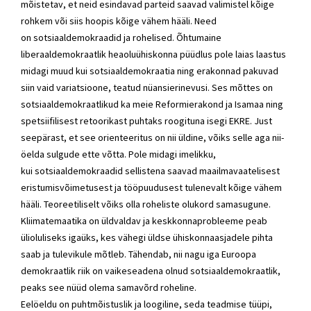
mõistetav, et neid esindavad parteid saavad valimistel kõige
rohkem või siis hoopis kõige vähem hääli. Need
on
sotsiaaldemokraadid
ja rohelised. Õhtumaine
liberaaldemokraatlik heaoluühiskonna püüdlus pole laias laastus
midagi muud kui sotsiaaldemokraatia ning erakonnad pakuvad
siin vaid variatsioone, teatud nüansierinevusi. Ses mõttes on
sotsiaaldemokraatlikud ka meie
Reformierakond
ja Isamaa ning
spetsiifilisest retoorikast puhtaks roogituna isegi
EKRE
. Just
seepärast, et see orienteeritus on nii üldine, võiks selle aga nii-
öelda sulgude ette võtta. Pole midagi imelikku,
kui
sotsiaaldemokraadid
sellistena saavad maailmavaatelisest
eristumisvõimetusest ja tööpuudusest tulenevalt kõige vähem
hääli. Teoreetiliselt võiks olla roheliste olukord samasugune.
Kliimatemaatika on üldvaldav ja keskkonnaprobleeme peab
ülioluliseks igaüks, kes vähegi üldse ühiskonnaasjadele pihta
saab ja tulevikule mõtleb. Tähendab, nii nagu iga Euroopa
demokraatlik riik on vaikeseadena olnud sotsiaaldemokraatlik,
peaks see nüüd olema samavõrd roheline.
Eelöeldu on puhtmõistuslik ja loogiline, seda teadmise tüüpi,