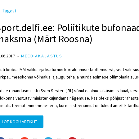
Tagasi
port.delfi.ee: Poliitikute bufonaad
maksma (Märt Roosna)
.06.2017
MEEDIAKAJASTUS
sti loobus MM-valiksarja lisaturniiri korraldamise taotlemisest, sest valits
rkpallimeeskonna võimalusi ajalugu teha ja murda esimese olümpiaala suure 
dise rahandusministri Sven Sesteri (IRL) sõnul ei olnudki küsimus laual, sest
ldkonna vastutav minister kujundama nägemuse, kas oleks põhjust rahastada
imalik teemat enne menetleda, kui ministeeriumist on tulnud ametlik taotlus
LOE KOGU ARTIKLIT