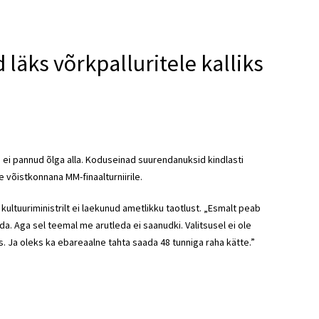
 läks võrkpalluritele kalliks
us ei pannud õlga alla. Koduseinad suurendanuksid kindlasti
võistkonnana MM-finaalturniirile.
 kultuuriministrilt ei laekunud ametlikku taotlust. „Esmalt peab
. Aga sel teemal me arutleda ei saanudki. Valitsusel ei ole
. Ja oleks ka ebareaalne tahta saada 48 tunniga raha kätte.”