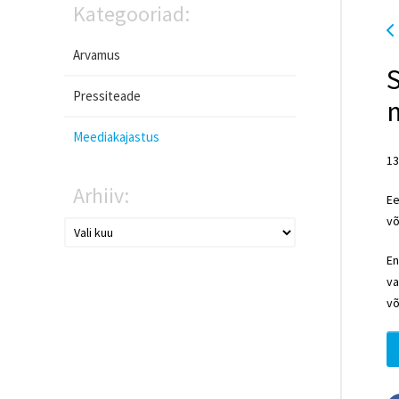
Kategooriad:
Arvamus
S
Pressiteade
Meediakajastus
13
Arhiiv:
Ee
võ
En
va
võ