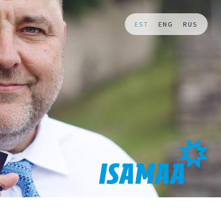
EST
ENG
RUS