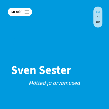
MENÜÜ
EST
ENG
RUS
Sven Sester
Mõtted ja arvamused