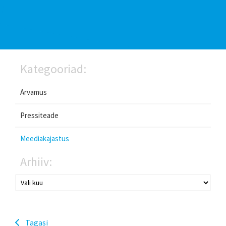
Kategooriad:
Arvamus
Pressiteade
Meediakajastus
Arhiiv:
Tagasi