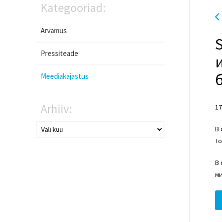
Kategooriad:
Arvamus
Pressiteade
Meediakajastus
Arhiiv:
17
В 
То
В 
ми