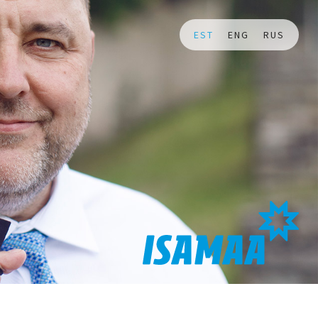
EST
ENG
RUS