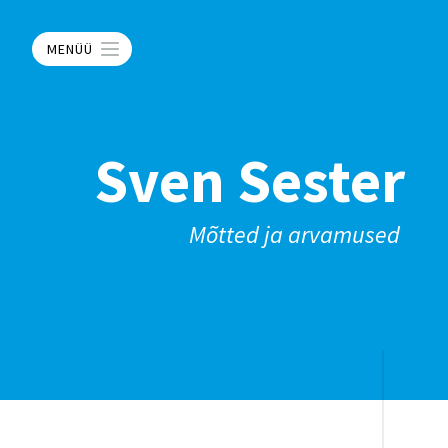
MENÜÜ
Sven Sester
Mõtted ja arvamused