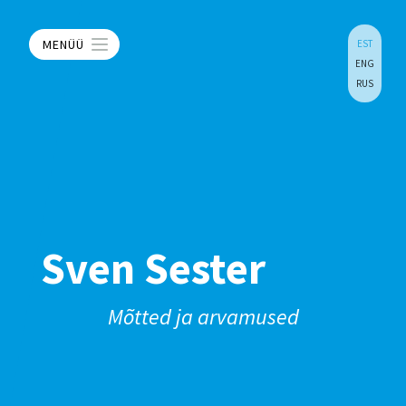
MENÜÜ
EST
ENG
RUS
Sven Sester
Mõtted ja arvamused