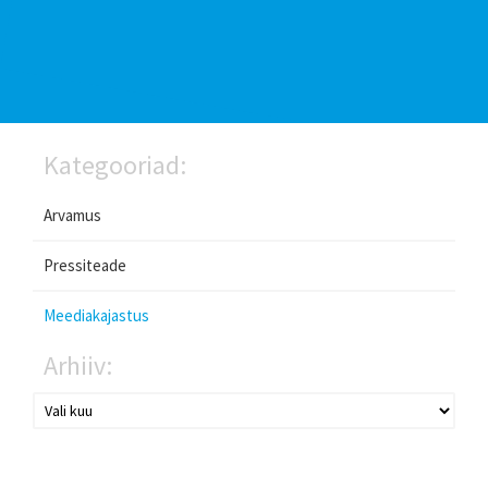
Kategooriad:
Arvamus
Pressiteade
Meediakajastus
Arhiiv: