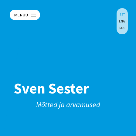
MENÜÜ
EST
ENG
RUS
Sven Sester
Mõtted ja arvamused