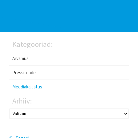
Kategooriad:
Arvamus
Pressiteade
Meediakajastus
Arhiiv:
Tagasi