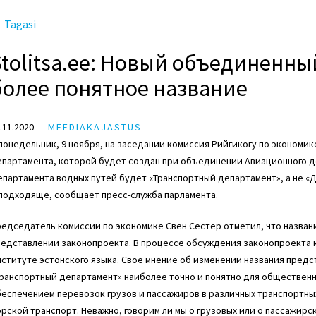
Tagasi
Stolitsa.ee: Новый объединенн
более понятное название
.11.2020
MEEDIAKAJASTUS
понедельник, 9 ноября, на заседании комиссия Рийгикогу по экономик
епартамента, которой будет создан при объединении Авиационного д
партамента водных путей будет «Транспортный департамент», а не «
 подходяще, сообщает пресс-служба парламента.
редседатель комиссии по экономике
Свен Сестер
отметил, что назван
редставлении законопроекта. В процессе обсуждения законопроекта 
ституте эстонского языка. Свое мнение об изменении названия предс
Транспортный департамент» наиболее точно и понятно для обществен
еспечением перевозок грузов и пассажиров в различных транспортных
рской транспорт. Неважно, говорим ли мы о грузовых или о пассажирск