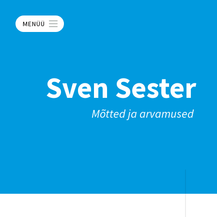
MENÜÜ
Sven Sester
Mõtted ja arvamused