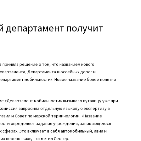
ый департамент получит
е приняла решение о том, что названием нового
епартамента, Департамента шоссейных дорог и
Департамент мобильности». Новое название более понятно
ие «Департамент мобильности» вызывало путаницу уже при
комиссия запросила отдельную языковую экспертизу в
тавил и Совет по морской терминологии. «Название
ности определяет задания учреждения, занимающегося
 сферах. Это включает в себя автомобильный, авиа и
их перевозках», – отметил Сестер.