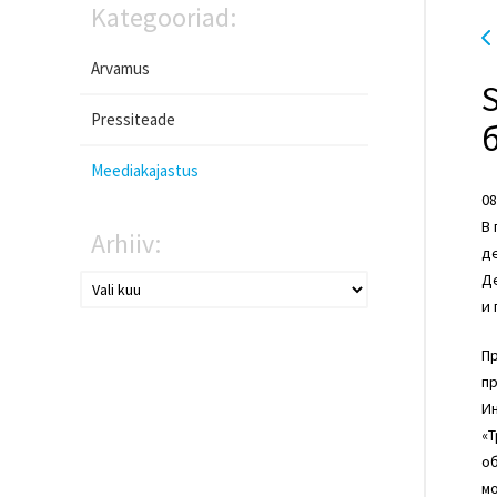
Kategooriad:
Arvamus
Pressiteade
Meediakajastus
08
В 
Arhiiv:
д
Де
и
П
п
Ин
«
об
мо