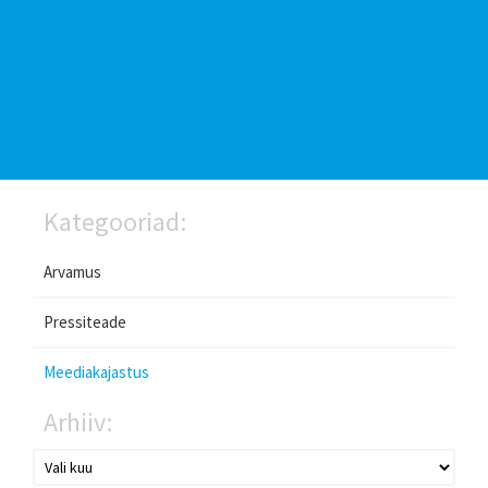
Kategooriad:
Arvamus
Pressiteade
Meediakajastus
Arhiiv: