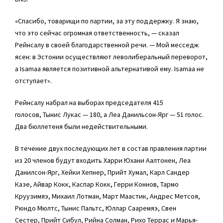
«Спасибо, товарищи по партии, за эту поддержку. Я знаю,
что это сейчас огромная ответственность, — сказал
Рейнсалу в своей благодарственной речи. — Мой месседж
ясен: в Эстонии осуществляют леволиберальный переворот,
а Isamaa является позитивной альтернативой ему. Isamaa не
отступает».
Рейнсалу набрал на выборах председателя 415
голосов,
Тынис Лукас
— 180, а
Леа Данильсон-Ярг
— 51 голос.
Два бюллетеня были недействительными.
В течение двух последующих лет в состав правления партии
из 20 членов будут входить Харри Юхани Аалтонен,
Леа
Данилсон-Ярг
, Хейки Хепнер, Прийт Хумал, Карл Сандер
Казе,
Айвар Кокк
, Каспар Кокк, Герри Коннов, Тармо
Круузимяэ, Михаил Лотман,
Март Маастик
,
Андрес Метсоя
,
Рюндо Мюлтс, Тынис Пальтс, Юллар Сааремяэ,
Свен
Сестер
,
Прийт Сибул
,
Рийна Солман
,
Рихо Террас
и Марья-