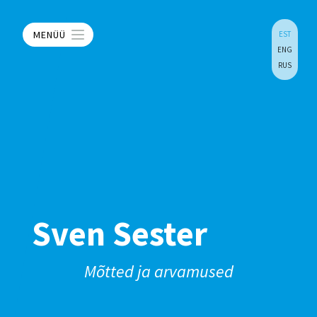
MENÜÜ
EST
ENG
RUS
Sven Sester
Mõtted ja arvamused