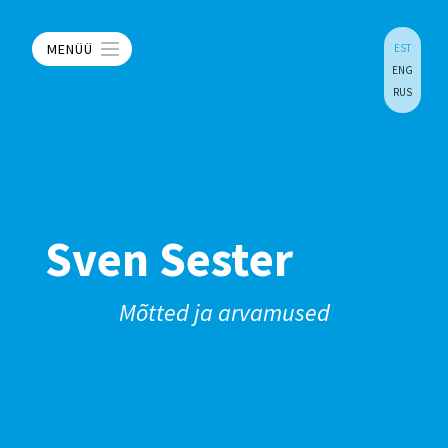
MENÜÜ
EST
ENG
RUS
Sven Sester
Mõtted ja arvamused