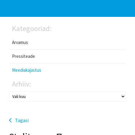
Kategooriad:
Arvamus
Pressiteade
Meediakajastus
Arhiiv:
Tagasi