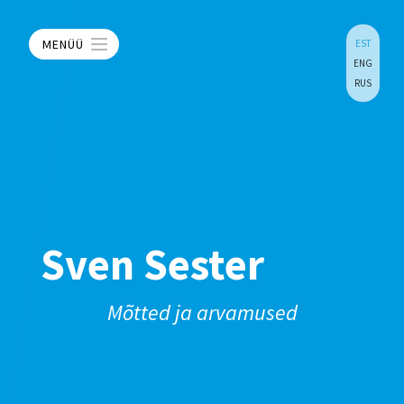
MENÜÜ
EST
ENG
RUS
Sven Sester
Mõtted ja arvamused