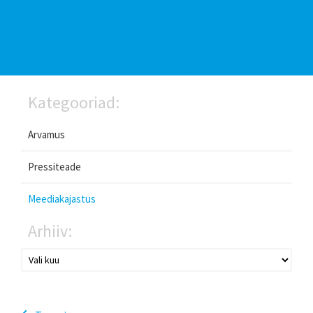
Kategooriad:
Arvamus
Pressiteade
Meediakajastus
Arhiiv: