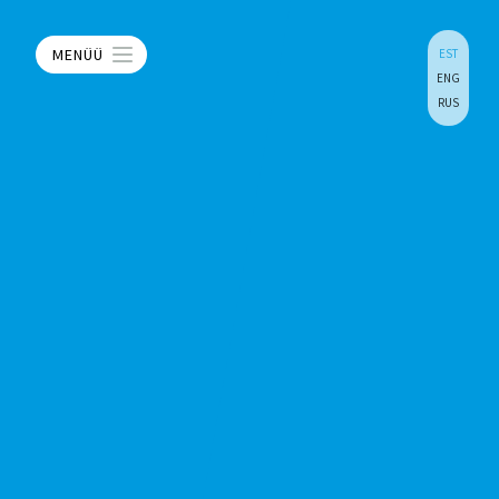
MENÜÜ
EST
ENG
RUS