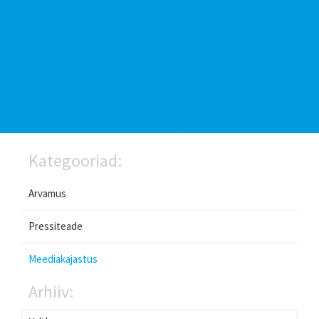
Kategooriad:
Arvamus
Pressiteade
Meediakajastus
Arhiiv: