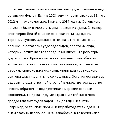
Постоянно уменьшалось и количество судов, ходивших под
эстонским флагом. Если в 2003 году их насчитывалось 38, то в
2012-м — только четыре. В начале 2014 года из Эстонского
регистра были вычеркнуты два последних судна. С тех пор
сине-черно-белый флаг не развевался ни над одним
торговым судном. Однако это не значит, что в Эстонии
больше не осталось судовладельцев, просто их суда,
которых насчитывается порядка 60, внесены в регистры
других стран. Причина потери конкурентоспособности
эстонских регистров — непомерные налоги, особенно на
рабочую силу, но никаких исключений для мореходного
сектора власти делать не соглашались. Эстония оставалась
едва ли не единственной страной в мире, где государство
никоим образом не поддерживало морские отрасли
экономики, тогда как другие страны Балтийского моря
предоставляют судовладельцам дотации и льготы.
Например, эстонские моряки и их работодатели должны
были платить налоги со 100% заработка, в то время как в