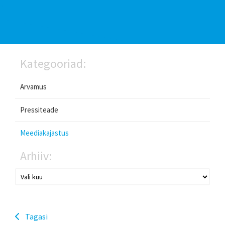
Kategooriad:
Arvamus
Pressiteade
Meediakajastus
Arhiiv:
Tagasi