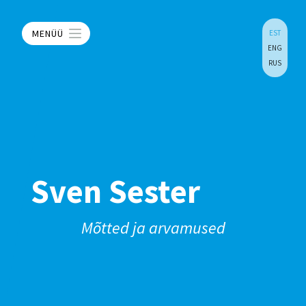
MENÜÜ
EST
ENG
RUS
Sven Sester
Mõtted ja arvamused