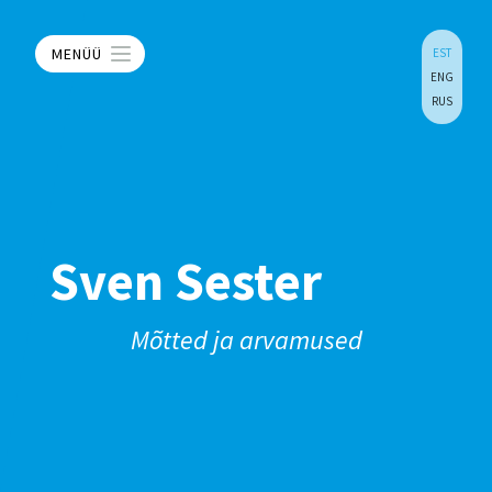
MENÜÜ
EST
ENG
RUS
Sven Sester
Mõtted ja arvamused