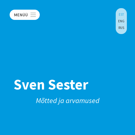
MENÜÜ
EST
ENG
RUS
Sven Sester
Mõtted ja arvamused