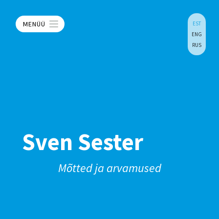
MENÜÜ
EST
ENG
RUS
Sven Sester
Mõtted ja arvamused