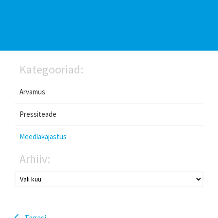
Kategooriad:
Arvamus
Pressiteade
Meediakajastus
Arhiiv:
Tagasi