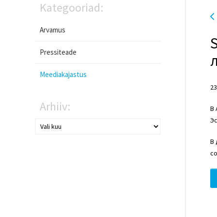
Kategooriad:
Arvamus
Pressiteade
Meediakajastus
23
Arhiiv:
В 
Эс
В 
с