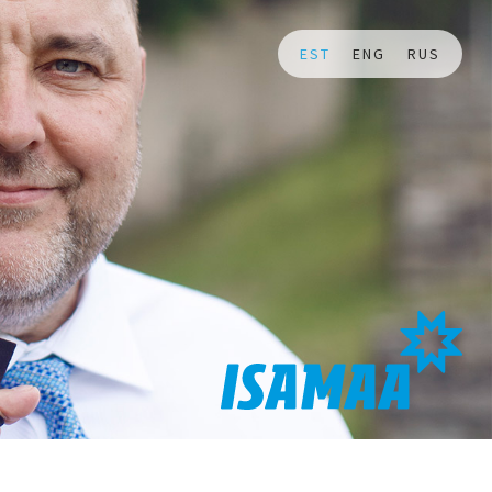
EST
ENG
RUS