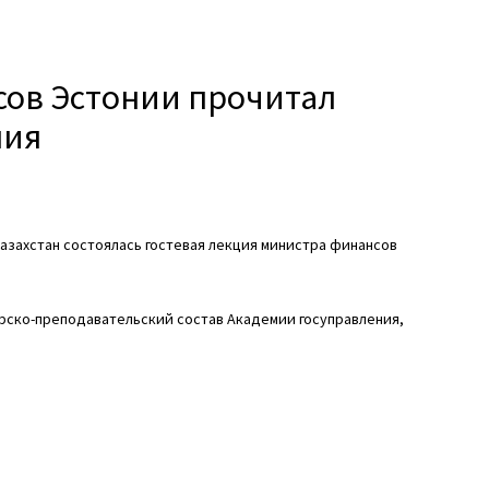
сов Эстонии прочитал
ния
азахстан состоялась гостевая лекция министра финансов
рско-преподавательский состав Академии госуправления,