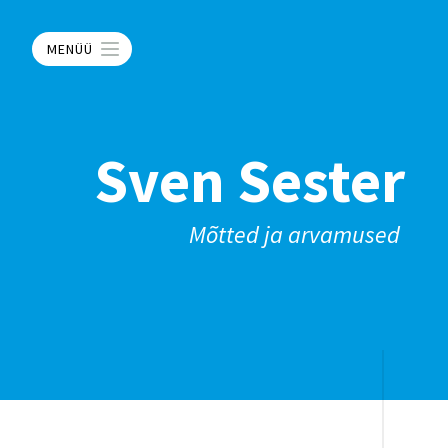
MENÜÜ
Sven Sester
Mõtted ja arvamused