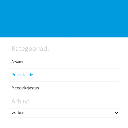
Kategooriad:
Arvamus
Pressiteade
Meediakajastus
Arhiiv: