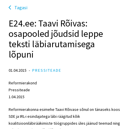
Tagasi
E24.ee: Taavi Rõivas:
osapooled jõudsid leppe
teksti läbiarutamisega
lõpuni
01.04.2015
PRESSITEADE
Reformierakond
Pressiteade
1.04.2015
Reformierakonna esimehe Taavi Rõivase sõnul on tänaseks koos
SDE ja IRL-i esindajatega läbi räägitud kõik
koalitsiooniläbirääkimiste töögruppides üles jäänud teemad ning