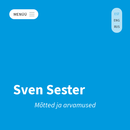
MENÜÜ
EST
ENG
RUS
Sven Sester
Mõtted ja arvamused