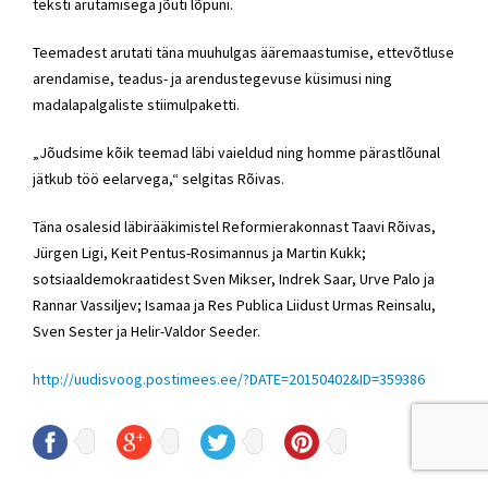
teksti arutamisega jõuti lõpuni.
Teemadest arutati täna muuhulgas ääremaastumise, ettevõtluse
arendamise, teadus- ja arendustegevuse küsimusi ning
madalapalgaliste stiimulpaketti.
„Jõudsime kõik teemad läbi vaieldud ning homme pärastlõunal
jätkub töö eelarvega,“ selgitas Rõivas.
Täna osalesid läbirääkimistel Reformierakonnast Taavi Rõivas,
Jürgen Ligi, Keit Pentus-Rosimannus ja Martin Kukk;
sotsiaaldemokraatidest Sven Mikser, Indrek Saar, Urve Palo ja
Rannar Vassiljev; Isamaa ja Res Publica Liidust Urmas Reinsalu,
Sven Sester ja Helir-Valdor Seeder.
http://uudisvoog.postimees.ee/?DATE=20150402&ID=359386